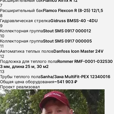
Расширительный бак
Flamco Airfix R 12
7
Расширительный бак
Flamco Flexcon R (8-25) 12/1,5
8
Гидравлическая стрелка
Gidruss BMSS-40 -4DU
9
Коллекторная группа
Stout SMS 0917 000012
10
Коллекторная группа
Stout SMS 0917 000005
11
Автоматика теплых полов
Danfoss Icon Master 24V
12
Подложка для теплого пола
Rommer RMF-0001-032530
3 мм, длина 25 м, 30 м2
13
Трубы теплого пола
Sanha/Зана MultiFit-PEX 12340016
Общая цена оборудования
~541 903 ₽
Проект реализовал