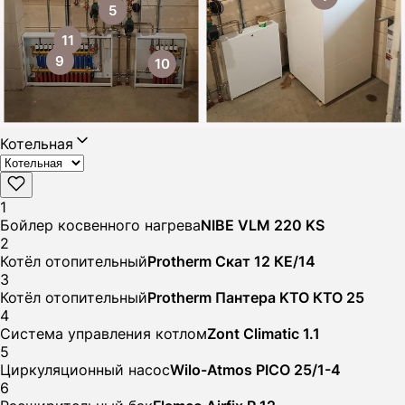
5
11
9
10
Котельная
1
Бойлер косвенного нагрева
NIBE VLM 220 KS
2
Котёл отопительный
Protherm Скат 12 КE/14
3
Котёл отопительный
Protherm Пантера KTO КТО 25
4
Система управления котлом
Zont Climatic 1.1
5
Циркуляционный насос
Wilo-Atmos PICO 25/1-4
6