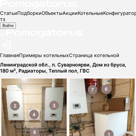
Статьи
Подборки
Объекты
Акции
Котельные
Конфигурато
тз
Войти
Главная
Примеры котельных
Страница котельной
Ленинградской обл., п. Суварноярви, Дом из бруса,
180 м², Радиаторы, Теплый пол, ГВС
6
7
3
2
4
8
1