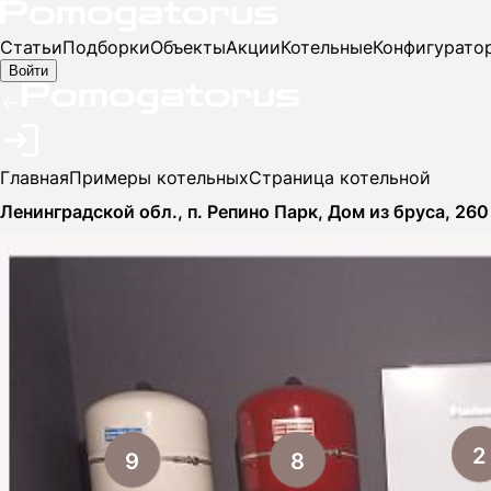
Статьи
Подборки
Объекты
Акции
Котельные
Конфигуратор
Войти
Главная
Примеры котельных
Страница котельной
Ленинградской обл., п. Репино Парк, Дом из бруса, 26
2
9
8